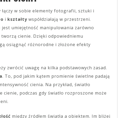
 łączy w sobie elementy fotografii, sztuki i
ło
i
kształty
współdziałają w przestrzeni.
i jest umiejętność manipulowania zarówno
re tworzą cienie. Dzięki odpowiedniemu
gą osiągnąć różnorodne i złożone efekty
leży zwrócić uwagę na kilka podstawowych zasad.
a
. To, pod jakim kątem promienie świetlne padają
intensywność cienia. Na przykład, światło
e cienie, podczas gdy światło rozproszone może
eni.
głość
między źródłem światła a obiektem. Im bliżej