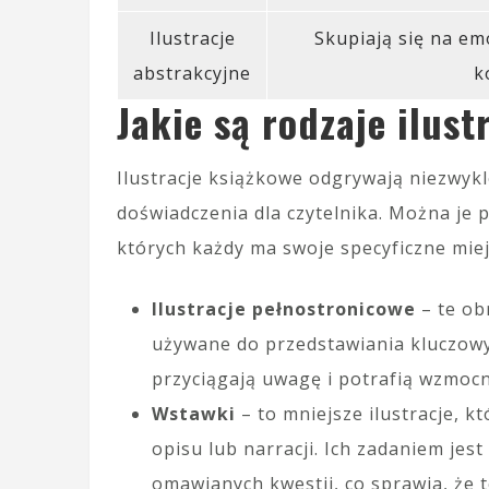
Ilustracje
Skupiają się na em
abstrakcyjne
k
Jakie są rodzaje ilust
Ilustracje książkowe odgrywają niezwyk
doświadczenia dla czytelnika. Można je 
których każdy ma swoje specyficzne miejs
Ilustracje pełnostronicowe
– te obr
używane do przedstawiania kluczowyc
przyciągają uwagę i potrafią wzmocn
Wstawki
– to mniejsze ilustracje, k
opisu lub narracji. Ich zadaniem je
omawianych kwestii, co sprawia, że t