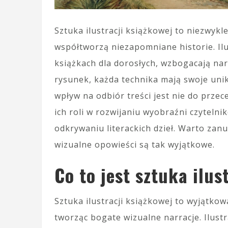
Sztuka ilustracji książkowej to niezwykl
współtworzą niezapomniane historie. Ilust
książkach dla dorosłych, wzbogacają narr
rysunek, każda technika mają swoje unik
wpływ na odbiór treści jest nie do przec
ich roli w rozwijaniu wyobraźni czytel
odkrywaniu literackich dzieł. Warto zanur
wizualne opowieści są tak wyjątkowe.
Co to jest sztuka ilus
Sztuka ilustracji książkowej to wyjątkow
tworząc bogate wizualne narracje. Ilust