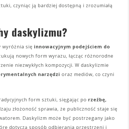
ztuki, czyniąc ją bardziej dostępną i zrozumiałą
chy daskylizmu?
y wyróżnia się
innowacyjnym podejściem do
zukują nowych form wyrazu, łącząc różnorodne
orzenie niezwykłych kompozycji. W daskylizmie
rymentalnych narzędzi
oraz mediów, co czyni
radycyjnych form sztuki, sięgając po
rzeźbę,
dzaju złożoność sprawia, że publiczność staje się
rwatorem. Daskylizm może być postrzegany jako
re dotyczą sposób odbierania przestrzeni i