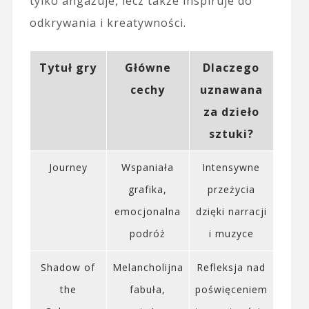
tylko angażuje, lecz także inspiruje do
odkrywania i kreatywności.
Tytuł gry
Główne
Dlaczego
cechy
uznawana
za dzieło
sztuki?
Journey
Wspaniała
Intensywne
grafika,
przeżycia
emocjonalna
dzięki narracji
podróż
i muzyce
Shadow of
Melancholijna
Refleksja nad
the
fabuła,
poświęceniem