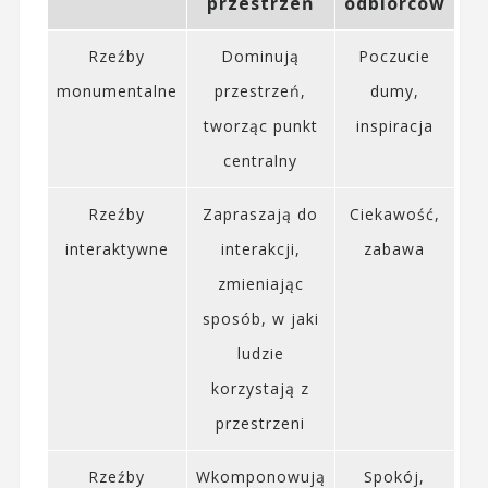
przestrzeń
odbiorców
Rzeźby
Dominują
Poczucie
monumentalne
przestrzeń,
dumy,
tworząc punkt
inspiracja
centralny
Rzeźby
Zapraszają do
Ciekawość,
interaktywne
interakcji,
zabawa
zmieniając
sposób, w jaki
ludzie
korzystają z
przestrzeni
Rzeźby
Wkomponowują
Spokój,