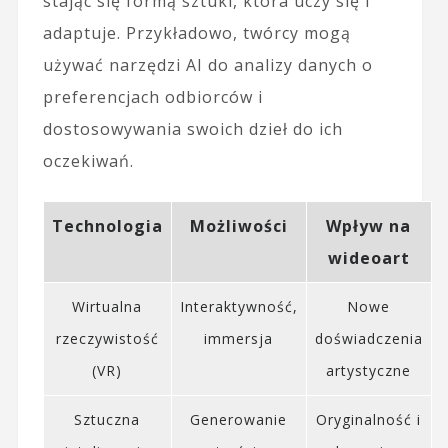
stając się formą sztuki, która uczy się i
adaptuje. Przykładowo, twórcy mogą
używać narzędzi AI do analizy danych o
preferencjach odbiorców i
dostosowywania swoich dzieł do ich
oczekiwań.
Technologia
Możliwości
Wpływ na
wideoart
Wirtualna
Interaktywność,
Nowe
rzeczywistość
immersja
doświadczenia
(VR)
artystyczne
Sztuczna
Generowanie
Oryginalność i