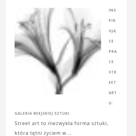
INS
PIR
UJĄ
CE
PRA
CE
STR
EET
ART
U:
GALERIA MIEJSKIEJ SZTUKI
Street art to niezwykła forma sztuki,
która tętni życiem w …