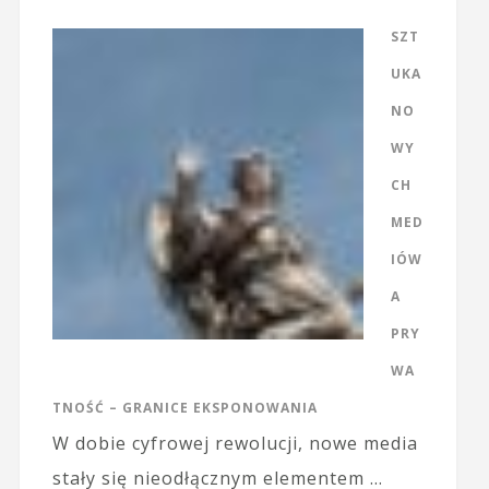
SZT
UKA
NO
WY
CH
MED
IÓW
A
PRY
WA
TNOŚĆ – GRANICE EKSPONOWANIA
W dobie cyfrowej rewolucji, nowe media
stały się nieodłącznym elementem …