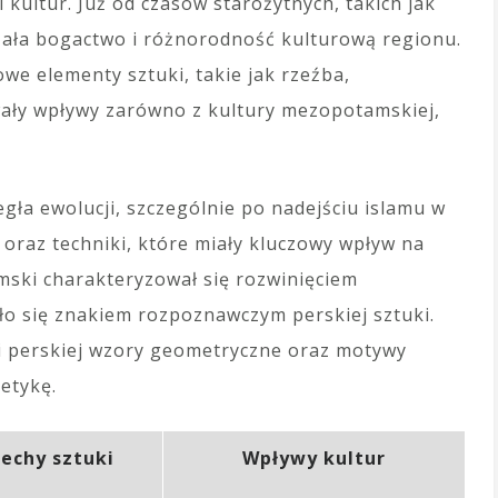
i kultur. Już od czasów starożytnych, takich jak
ała bogactwo i różnorodność kulturową regionu.
we elementy sztuki, takie jak rzeźba,
wały wpływy zarówno z kultury mezopotamskiej,
gła ewolucji, szczególnie po nadejściu islamu w
 oraz techniki, które miały kluczowy wpływ na
amski charakteryzował się rozwinięciem
tało się znakiem rozpoznawczym perskiej sztuki.
ki perskiej wzory geometryczne oraz motywy
tetykę.
echy sztuki
Wpływy kultur