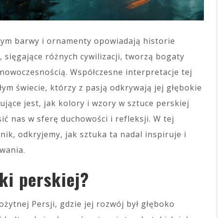
órym barwy i ornamenty opowiadają historie
e, sięgające różnych cywilizacji, tworzą bogaty
z nowoczesnością. Współczesne interpretacje tej
ym świecie, którzy z pasją odkrywają jej głębokie
jące jest, jak kolory i wzory w sztuce perskiej
ić nas w sferę duchowości i refleksji. W tej
k, odkryjemy, jak sztuka ta nadal inspiruje i
wania.
ki perskiej?
żytnej Persji, gdzie jej rozwój był głęboko