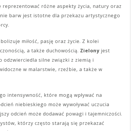
e reprezentować różne aspekty życia, natury oraz
ie barw jest istotne dla przekazu artystycznego
rcy.
olizuje miłość, pasję oraz życie. Z kolei
ńczonością, a także duchowością.
Zielony
jest
 odzwierciedla silne związki z ziemią i
idoczne w malarstwie, rzeźbie, a także w
ego intensywność, które mogą wpływać na
y odcień niebieskiego może wywoływać uczucia
jszy odcień może dodawać powagi i tajemniczości.
tystów, którzy często starają się przekazać