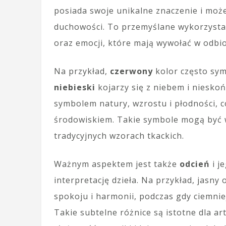
posiada swoje unikalne znaczenie i moż
duchowości. To przemyślane wykorzystan
oraz emocji, które mają wywołać w odbio
Na przykład,
czerwony
kolor często symb
niebieski
kojarzy się z niebem i niesko
symbolem natury, wzrostu i płodności, co
środowiskiem. Takie symbole mogą być w
tradycyjnych wzorach tkackich.
Ważnym aspektem jest także
odcień
i j
interpretację dzieła. Na przykład, jasn
spokoju i harmonii, podczas gdy ciemnie
Takie subtelne różnice są istotne dla ar