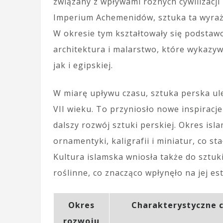
związany z wpływami różnych cywilizacji 
Imperium Achemenidów, sztuka ta wyraż
W okresie tym kształtowały się podstawo
architektura i malarstwo, które wykazy
jak i egipskiej.
W miarę upływu czasu, sztuka perska ule
VII wieku. To przyniosło nowe inspiracje
dalszy rozwój sztuki perskiej. Okres isl
ornamentyki, kaligrafii i miniatur, co s
Kultura islamska wniosła także do sztu
roślinne, co znacząco wpłynęło na jej es
Okres
Charakterystyczne c
rozwoju